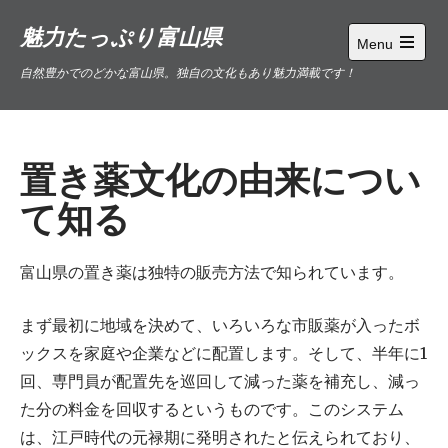
Skip
魅力たっぷり富山県
to
Menu
content
Open
自然豊かでのどかな富山県。独自の文化もあり魅力満載です！
main
menu
置き薬文化の由来につい
て知る
富山県の置き薬は独特の販売方法で知られています。
まず最初に地域を決めて、いろいろな市販薬が入ったボ
ックスを家庭や企業などに配置します。そして、半年に1
回、専門員が配置先を巡回して減った薬を補充し、減っ
た分の料金を回収するというものです。このシステム
は、江戸時代の元禄期に発明されたと伝えられており、