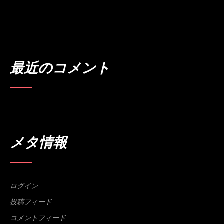
先用後利
北陸新幹線
名所
大自然
文化
東京
立山連峰
置き薬
薬
魅力
最近のコメント
メタ情報
ログイン
投稿フィード
コメントフィード