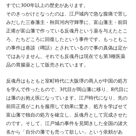
すでに300年以上の歴史があります。
そのきっかけとなったのは、江戸城内で急な腹痛で苦し
みだした三春藩主・秋田河内守輝季に、富山藩主・前田
正甫が富山藩で作っている反魂丹という薬を与えたとこ
ろ、たちどころに回復したという事件です。もっともこ
の事件は巷談（噂話）とされているので事の真偽は定か
ではありません。それでも反魂丹は現在でも第3種医薬
品の胃腸薬として販売されています。
反魂丹はもともと室町時代に大阪堺の商人が中国の処方
を学んで作ったもので、3代目が岡山藩に移り、8代目に
は藩のお抱え医になっています。江戸時代になり、先の
前田正甫がこれを服用して効果に驚き、処方を学ばせて
富山藩で独自の処方を確立し、反魂丹として完成させた
のです。そして、江戸城の事件を見聞きした全国の諸大
名から「自分の藩でも売って欲しい」という依頼があ