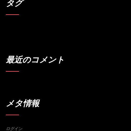
タグ
先用後利
北陸新幹線
名所
大自然
文化
東京
立山連峰
置き薬
薬
魅力
最近のコメント
メタ情報
ログイン