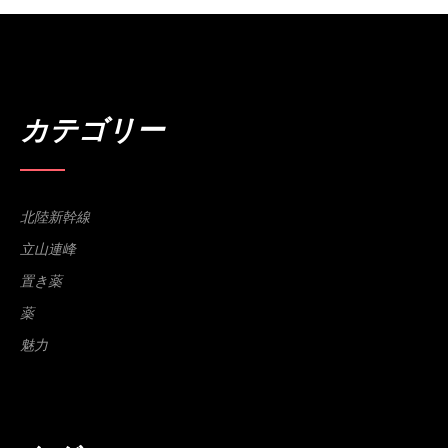
カテゴリー
北陸新幹線
立山連峰
置き薬
薬
魅力