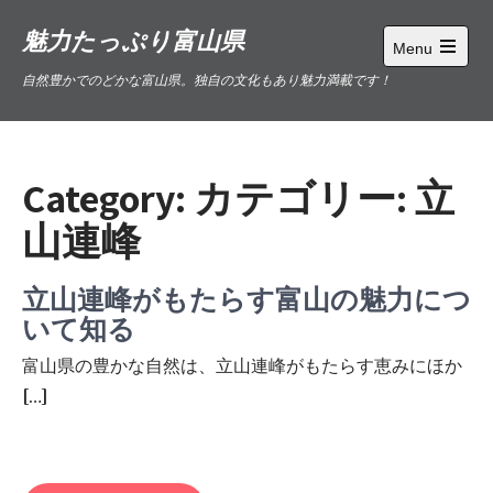
Skip
魅力たっぷり富山県
to
Menu
content
Open
自然豊かでのどかな富山県。独自の文化もあり魅力満載です！
main
menu
Category: カテゴリー:
立
山連峰
立山連峰がもたらす富山の魅力につ
いて知る
富山県の豊かな自然は、立山連峰がもたらす恵みにほか
[…]